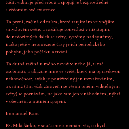
tušit, vidím je před sebou a spojují je bezprostředně
s vědomím své existence.
Ta první, začíná od místa, které zaujímám ve vnějším
smyslovém světe, a rozšiřuje souvislost v níž stojím,
do nedozírných dálek se světy, systémy nad systémy,
nadto ještě v neomezené časy jejich periodického
pohybu, jeho počátku a trvání.
Ta druhá začíná u mého neviditelného Já, u mé
osobnosti, a ukazuje mne ve světě, který má opravdovou
nekonečnost, avšak je postižitelný jen rozvažováním,
a s nímž (tím však zároveň i se všemi oněmi viditelnými
světy) se poznávám, ne jako tam jen v náhodném, nýbrž
v obecném a nutném spojení.
Immanuel Kant
PS. Milá Šárko, v současnosti nemám víc, co bych