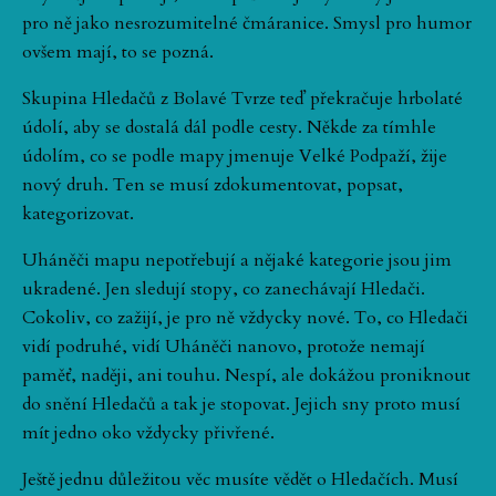
pro ně jako nesrozumitelné čmáranice. Smysl pro humor
ovšem mají, to se pozná.
Skupina Hledačů z Bolavé Tvrze teď překračuje hrbolaté
údolí, aby se dostalá dál podle cesty. Někde za tímhle
údolím, co se podle mapy jmenuje Velké Podpaží, žije
nový druh. Ten se musí zdokumentovat, popsat,
kategorizovat.
Uháněči mapu nepotřebují a nějaké kategorie jsou jim
ukradené. Jen sledují stopy, co zanechávají Hledači.
Cokoliv, co zažijí, je pro ně vždycky nové. To, co Hledači
vidí podruhé, vidí Uháněči nanovo, protože nemají
paměť, naději, ani touhu. Nespí, ale dokážou proniknout
do snění Hledačů a tak je stopovat. Jejich sny proto musí
mít jedno oko vždycky přivřené.
Ještě jednu důležitou věc musíte vědět o Hledačích. Musí