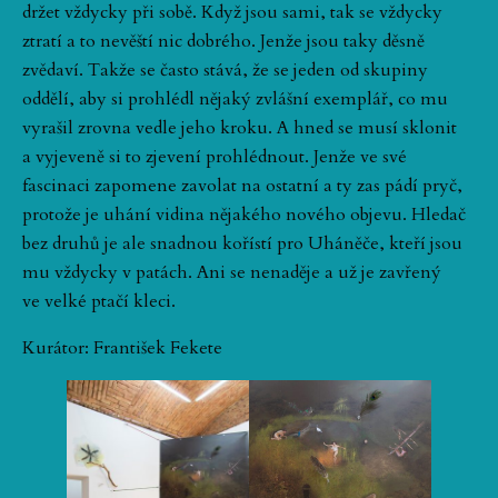
držet vždycky při sobě. Když jsou sami, tak se vždycky
ztratí a to nevěští nic dobrého. Jenže jsou taky děsně
zvědaví. Takže se často stává, že se jeden od skupiny
oddělí, aby si prohlédl nějaký zvlášní exemplář, co mu
vyrašil zrovna vedle jeho kroku. A hned se musí sklonit
a vyjeveně si to zjevení prohlédnout. Jenže ve své
fascinaci zapomene zavolat na ostatní a ty zas pádí pryč,
protože je uhání vidina nějakého nového objevu. Hledač
bez druhů je ale snadnou kořístí pro Uháněče, kteří jsou
mu vždycky v patách. Ani se nenaděje a už je zavřený
ve velké ptačí kleci.
Kurátor: František Fekete