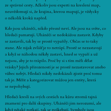
ze správné cesty. Ačkoliv jsou experti na kreslení map,
neuvědomují si, že krajina, kterou mapují, je vždycky
o několik kroků napřed.
Kdo jsou uháněči, nikdo přesně neví. Ale jsou na světe, co
hledači pamatují. Uháněči se nedokážou zastavit. Kdyby
se zastavili, tak by se prostě vypařily. Občas se to taky
stane. Ale nijak zvlášť je to netrápí. Prostě se nezastavují
a když se náhodou někdy zastaví, hned se vypaří a už
nejsou, aby je to trápilo. Proč by si s tím měli dělat
vrásky? Jejich přirozeností je se prostě nezastavovat anebo
vůbec nebýt. Hledači nikdy nedokázali zjistit proč tomu
tak je. Měřit a kategorizovat můžou jen entity, která
se nepohybují.
Hledači kreslí na svých cestách na kůru stromů tajná
znamení pro další skupiny. Uháněči jim nerozumí, ale
když nějaké potkají, tak se poškebují. Symboly jsou