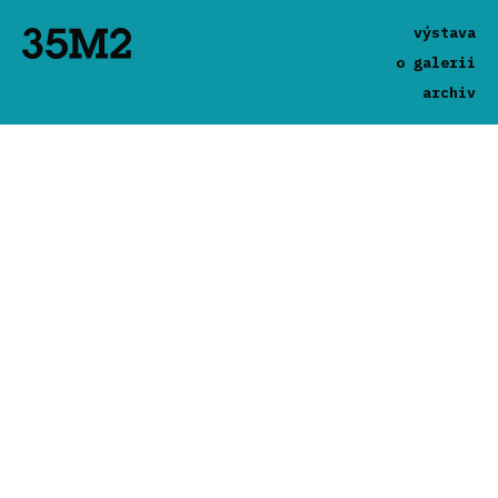
výstava
o galerii
archiv