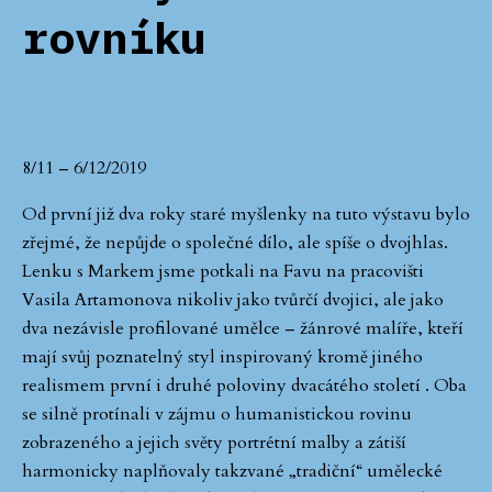
rovníku
8/11 – 6/12/2019
Od první již dva roky staré myšlenky na tuto výstavu bylo
zřejmé, že nepůjde o společné dílo, ale spíše o dvojhlas.
Lenku s Markem jsme potkali na Favu na pracovišti
Vasila Artamonova nikoliv jako tvůrčí dvojici, ale jako
dva nezávisle profilované umělce – žánrové malíře, kteří
mají svůj poznatelný styl inspirovaný kromě jiného
realismem první i druhé poloviny dvacátého století . Oba
se silně protínali v zájmu o humanistickou rovinu
zobrazeného a jejich světy portrétní malby a zátiší
harmonicky naplňovaly takzvané „tradiční“ umělecké