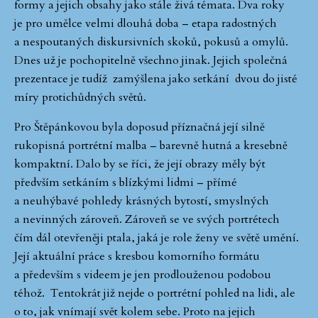
formy a jejich obsahy jako stále živá témata. Dva roky
je pro umělce velmi dlouhá doba – etapa radostných
a nespoutaných diskursivních skoků, pokusů a omylů.
Dnes už je pochopitelně všechno jinak. Jejich společná
prezentace je tudíž
zamýšlena jako setkání
dvou do jisté
míry protichůdných světů.
Pro Štěpánkovou byla doposud příznačná její silně
rukopisná portrétní malba – barevně hutná a kresebně
kompaktní. Dalo by se říci, že její obrazy měly být
předvším setkáním s blízkými lidmi – přímé
a neuhýbavé pohledy krásných bytostí, smyslných
a nevinných zároveň. Zároveň se ve svých portrétech
čím dál otevřeněji ptala, jaká je role ženy ve světě umění.
Její aktuální práce s kresbou komorního formátu
a především s videem je jen prodlouženou podobou
téhož.
Tentokrát již nejde o portrétní pohled na lidi, ale
o to, jak vnímají svět kolem sebe. Proto na jejich