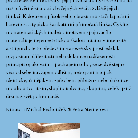
prostředek ke hře s tvary. Její pravidla a smysl závisí na na
naší důvěrné znalosti obyčejných věcí a zvláště jejich
funkci. K dosažení působivého obrazu mu stačí lapidární
barevnost a typická karikaturní přímočará linka. Cyklus
monotematických maleb s motivem spojovacího
materiálu je nejen estetickou škálou nuancí v intenzitě
a stupních. Je to především starosvětský prostředek k
rozpoznání důležitosti nebo dokonce nadřazenosti
principu opakování – pochopení toho, že se dvě stejné
věci od sebe navzájem odlišují, nebo jsou naopak
identické, či nějakým způsobem příbuzné nebo dokonce
mouhou tvořit smysluplnou dvojici, skupinu, celek, jenž
drží náš svět pohromadě.
Kurátoři Michal Pěchouček & Petra Steinerová