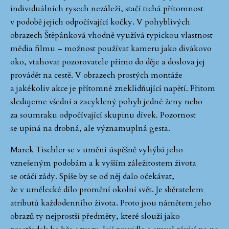
individuálních rysech nezáleží, stačí tichá přítomnost
v podobě jejich odpočívající kočky. V pohyblivých
obrazech Štěpánková vhodně využívá typickou vlastnost
média filmu – možnost používat kameru jako divákovo
oko, vtahovat pozorovatele přímo do děje a doslova jej
provádět na cestě. V obrazech prostých montáže
a jakékoliv akce je přítomné zneklidňující napětí. Přitom
sledujeme všední a zacyklený pohyb jedné ženy nebo
za soumraku odpočívající skupinu dívek. Pozornost
se upíná na drobná, ale významuplná gesta.
Marek Tischler se v umění úspěšně vyhýbá jeho
vznešeným podobám a k vyšším záležitostem života
se otáčí zády. Spíše by se od něj dalo očekávat,
že v umělecké dílo promění okolní svět. Je sběratelem
atributů každodenního života. Proto jsou námětem jeho
obrazů ty nejprostší předměty, které slouží jako